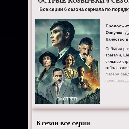
ОСТРЫЕ КОЗЫРЬКИ 6 СЕЗ
Все серии 6 сезона сериала по порядк
Продолжит
Озвучка:
Д
Качество 
События раз
врагами, Ше
сильных стр
заболевание
лидера банд
лечением до
Вскоре Томи
мере уделят
Артур посто
причиной си
случившееся
6 сезон все серии
Режиссеры