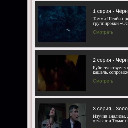
Кэффри и Э
Актеры:
Хе
1 серия - Чёр
Нед Деннех
Томми Шелби прих
Эйдан Гилле
группировки «Ос
Харди.
Смотреть
Смотреть 6 
телефоне, п
2 серия - Чёр
Руби чувствует у
кашель, сопрово
Смотреть
3 серия - Золо
Изучив анализы, 
отчаянии Томас 