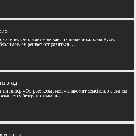
фир
отчаянии. Он организовывает пышные похороны Руби.
бходимое, он решает отправиться …
га в ад
нии лидер «Острых козырьков» знакомит семейство с сыном
казывается безграмотным, но …
к и ключ