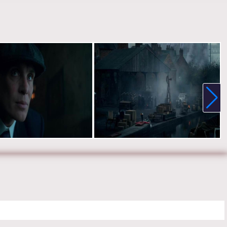
 Нед Деннехи, Сэм Нилл, Аня Тейлор-Джо, Наташа О’Кифф, Софи
Эйдан Гиллен, Пол Андерсон, Гарри Киртон, Эйдан Гиллен, Джо
Том Харди.
е онлайн 5 сезон 3 серию «
Острые козырьки
» бесплатно в
 HD качестве, на телефоне, планшете, пк или телевизоре на
akyblinders-tvshow.ru.