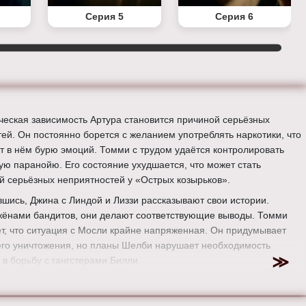
Серия 5
Серия 6
ческая зависимость Артура становится причиной серьёзных
тей. Он постоянно борется с желанием употреблять наркотики, что
т в нём бурю эмоций. Томми с трудом удаётся контролировать
ую паранойю. Его состояние ухудшается, что может стать
й серьёзных неприятностей у «Острых козырьков».
вшись, Джина с Линдой и Лиззи рассказывают свои истории.
жёнами бандитов, они делают соответствующие выводы. Томми
т, что ситуация с Мосли крайне напряженная. Он придумывает
его уничтожения, но планы Шелби нарушает необходимость
 в борьбу с гангстерами Билли.
ер:
Энтони Бирн
:
Хелен Маккрори, Финн Коул, Киллиан Мерфи, Аннабелль