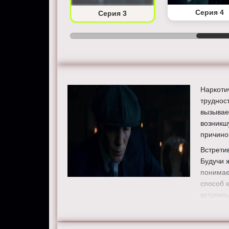
Серия 2
Серия 4
Серия 3
Наркоти
труднос
вызывае
возникш
причино
Встрети
Будучи 
понимае
способ 
вступить
Режисс
Актеры