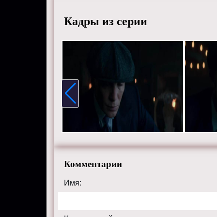
Уоллис,
Рандл, 
Кадры из серии
Коул и 
Смотрит
хорошем
сайте pe
Комментарии
Имя: