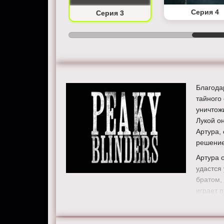
Серия 2
Серия 4
Серия 3
Благода
тайного
уничтож
Лукой о
Артура,
решени
Артура 
удастся
братом,
играет 
вызываю
Режисс