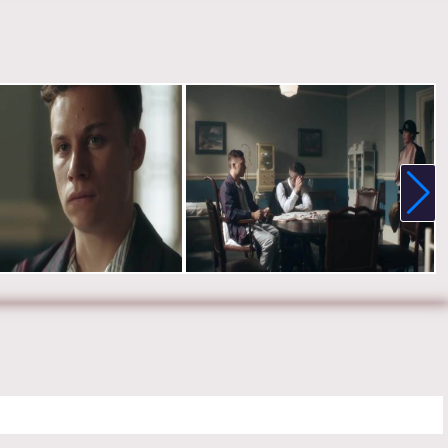
:
Хелен Маккрори, Финн Коул, Киллиан Мерфи, Аннабелль
 Нед Деннехи, Сэм Нилл, Аня Тейлор-Джо, Наташа О’Кифф, Софи
Эйдан Гиллен, Пол Андерсон, Гарри Киртон, Эйдан Гиллен, Джо
Том Харди.
е онлайн 4 сезон 3 серию «
Острые козырьки
» бесплатно в
 HD качестве, на телефоне, планшете, пк или телевизоре на
akyblinders-tvshow.ru.