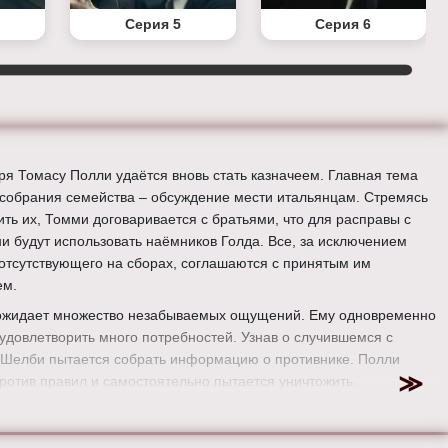
Серия 5
Серия 6
ря Томасу Полли удаётся вновь стать казначеем. Главная тема
 собрания семейства – обсуждение мести итальянцам. Стремясь
ить их, Томми договаривается с братьями, что для расправы с
ни будут использовать наёмников Голда. Все, за исключением
 отсутствующего на сборах, соглашаются с принятым им
ем.
ожидает множество незабываемых ощущений. Ему одновременно
 удовлетворить много потребностей. Узнав о случившемся с
 Шелби пытается собрать информацию о противнике. Полли
против правил и самостоятельно пытается уничтожить
щих подозрение людей.
ер:
Дэвид Кэффри