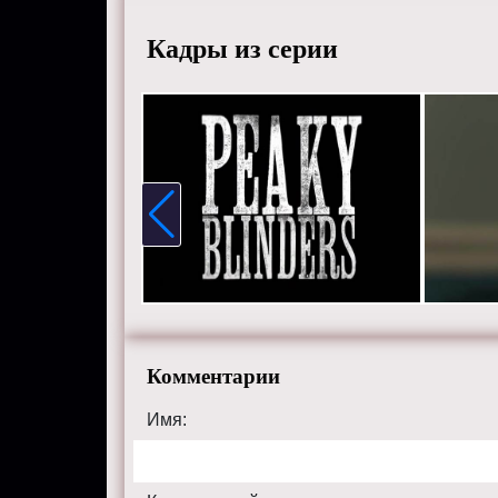
Актеры
Уоллис,
Кадры из серии
Рандл, 
Коул и 
Смотрит
хорошем
сайте pe
Комментарии
Имя: