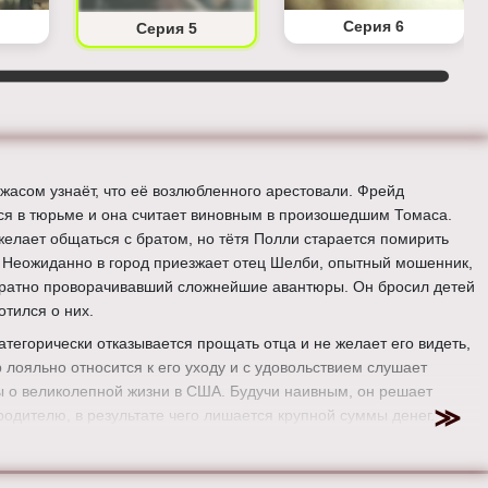
Серия 6
Серия 5
ужасом узнаёт, что её возлюбленного арестовали. Фрейд
ся в тюрьме и она считает виновным в произошедшим Томаса.
желает общаться с братом, но тётя Полли старается помирить
. Неожиданно в город приезжает отец Шелби, опытный мошенник,
ратно проворачивавший сложнейшие авантюры. Он бросил детей
отился о них.
атегорически отказывается прощать отца и не желает его видеть,
р лояльно относится к его уходу и с удовольствием слушает
ы о великолепной жизни в США. Будучи наивным, он решает
родителю, в результате чего лишается крупной суммы денег.
ованием убийства агента ИРА, занимается кузен погибшего. Он
 что узнать подробности произошедшего можно встретившись с
и козырьками». Влюблённый в Грейс Кэмпбелл решается на