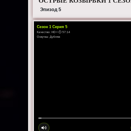
ОСТРЫЕ КОЗЫРЬКИ 1 СЕЗО
Эпизод 5
Сезон
1
Серия
5
Качество:
HD
• ⏱
57:14
Озвучка:
Дубляж