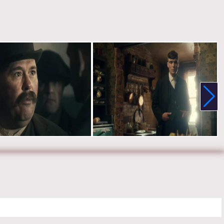
венный шаг и предлагает ей выйти замуж.
ер:
Том Харпер
:
Хелен Маккрори, Финн Коул, Киллиан Мерфи, Аннабелль
 Нед Деннехи, Сэм Нилл, Аня Тейлор-Джо, Наташа О’Кифф, Софи
Эйдан Гиллен, Пол Андерсон, Гарри Киртон, Эйдан Гиллен, Джо
Том Харди.
е онлайн 1 сезон 5 серию «
Острые козырьки
» бесплатно в
 HD качестве, на телефоне, планшете, пк или телевизоре на
akyblinders-tvshow.ru.