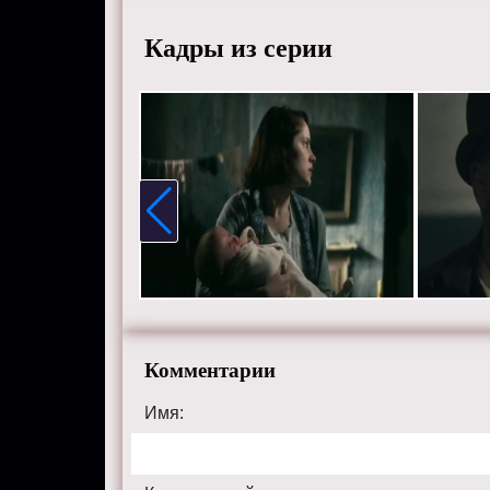
ответст
Кадры из серии
Режисс
Актеры
Уоллис,
Рандл, 
Коул и 
Смотрит
хорошем
сайте pe
Комментарии
Имя: