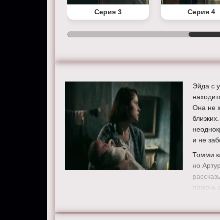
Серия 2
Серия 3
Серия 4
Эйда с 
находит
Она не 
близких
неоднок
и не заб
Томми к
но Арту
рассказ
помочь 
Расслед
уверен,
«Острым